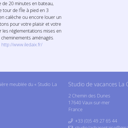
e de 20 minutes en bateau,
 tour de l’Île à pied en 3
en calèche ou encore louer un
tons pour votre plaisir et votre
er les réglementations mises en
les cheminements aménagés.
e
http://www.iledaix.fr/
Studio de vacances La 
nière meublée du « Studio La
2 Chemin des Dunes
17640 Vaux-sur-mer
France
+33 (0)5 49 27 65 44
studio.lacharentaise@gma