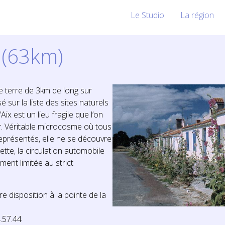
Le Studio
La région
x (63km)
e terre de 3km de long sur
é sur la liste des sites naturels
Aix est un lieu fragile que l’on
r. Véritable microcosme où tous
eprésentés, elle ne se découvre
ette, la circulation automobile
ment limitée au strict
re disposition à la pointe de la
.57.44