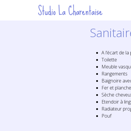
Sanitair
A l’écart de la
Toilette
Meuble vasqu
Rangements
Baignoire ave
Fer et planch
Sèche cheveu
Etendoir à lin
Radiateur pro
Pouf