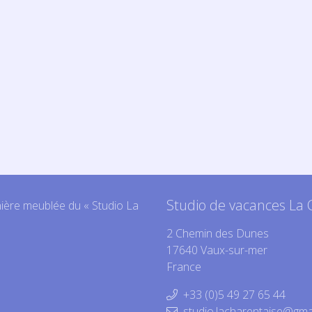
Studio de vacances La 
nière meublée du « Studio La
2 Chemin des Dunes
17640 Vaux-sur-mer
France
+33 (0)5 49 27 65 44
studio.lacharentaise@gma