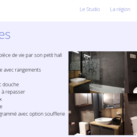
Le Studio
La région
es
 pièce de vie par son petit hall
e avec rangements
c douche
e à repasser
x
ge
grammé avec option soufflerie