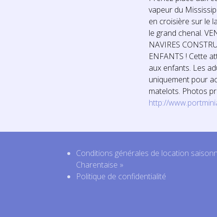
vapeur du Mississipp
en croisière sur le l
le grand chenal. 
NAVIRES CONSTRUI
ENFANTS ! Cette att
aux enfants. Les ad
uniquement pour a
matelots. Photos pri
http://www.portminia
Conditions générales de location saison
Charentaise »
Politique de confidentialité