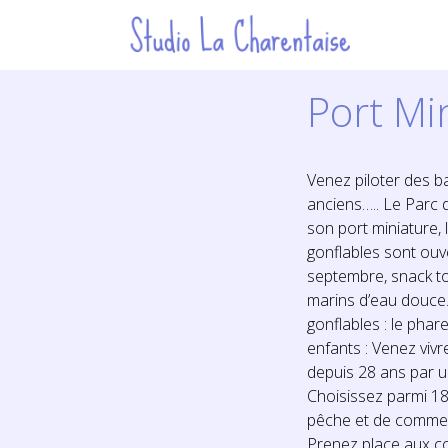
Port Mi
Venez piloter des b
anciens….. Le Parc d
son port miniature, 
gonflables sont ouver
septembre, snack to
marins d’eau douce. 
gonflables : le phare
enfants : Venez vivr
depuis 28 ans par u
Choisissez parmi 18
pêche et de commer
Prenez place aux c