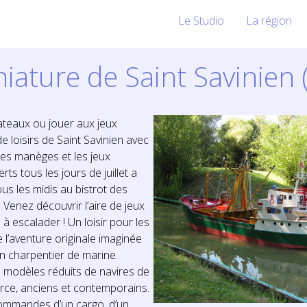
Le Studio
La région
niature de Saint Savinien
ateaux ou jouer aux jeux
e loisirs de Saint Savinien avec
les manèges et les jeux
ts tous les jours de juillet a
us les midis au bistrot des
Venez découvrir l’aire de jeux
 à escalader ! Un loisir pour les
e l’aventure originale imaginée
n charpentier de marine.
 modèles réduits de navires de
ce, anciens et contemporains.
ommandes d’un cargo, d’un