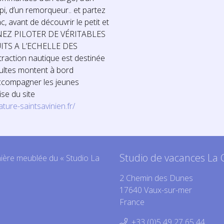
i, d’un remorqueur.. et partez
ac, avant de découvrir le petit et
VENEZ PILOTER DE VÉRITABLES
TS A L’ECHELLE DES
raction nautique est destinée
ultes montent à bord
ccompagner les jeunes
se du site
ture-saintsavinien.fr/
Studio de vacances La 
nière meublée du « Studio La
2 Chemin des Dunes
17640 Vaux-sur-mer
France
+33 (0)5 49 27 65 44